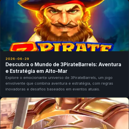
2026-06-29
Descubra o Mundo de 3PirateBarrels: Aventura
e Estratégia em Alto-Mar
Explore o emocionante universo de 3PirateBarrels, um jogo
envolvente que combina aventura e estratégia, com regras
inovadoras e desafios baseados em eventos atuais.