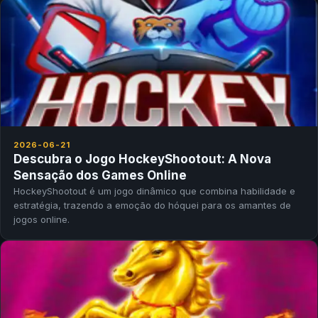
2026-06-21
Descubra o Jogo HockeyShootout: A Nova
Sensação dos Games Online
HockeyShootout é um jogo dinâmico que combina habilidade e
estratégia, trazendo a emoção do hóquei para os amantes de
jogos online.