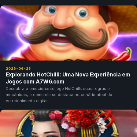
2026-06-25
Explorando HotChilli: Uma Nova Experiência em
Jogos com A7W6.com
Descubra o emocionante jogo HotChilli, suas regras e
mecânicas, e como ele se destaca no cenário atual do
entretenimento digital.