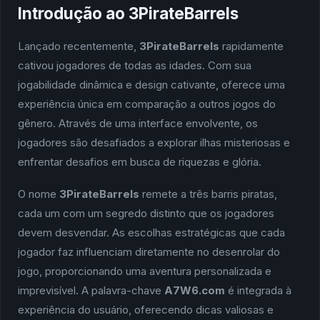
Introdução ao 3PirateBarrels
Lançado recentemente,
3PirateBarrels
rapidamente
cativou jogadores de todas as idades. Com sua
jogabilidade dinâmica e design cativante, oferece uma
experiência única em comparação a outros jogos do
gênero. Através de uma interface envolvente, os
jogadores são desafiados a explorar ilhas misteriosas e
enfrentar desafios em busca de riquezas e glória.
O nome
3PirateBarrels
remete a três barris piratas,
cada um com um segredo distinto que os jogadores
devem desvendar. As escolhas estratégicas que cada
jogador faz influenciam diretamente no desenrolar do
jogo, proporcionando uma aventura personalizada e
imprevisível. A palavra-chave
A7W6.com
é integrada à
experiência do usuário, oferecendo dicas valiosas e