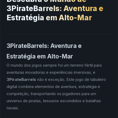
3PirateBarrels: Aventura e
Estratégia em Alto-Mar
3PirateBarrels: Aventura e
Estratégia em Alto-Mar
O mundo dos jogos sempre foi um terreno fértil para
aventuras inovadoras e experiências imersivas, e
3PirateBarrels
não é exceção. Este jogo de tabuleiro
digital combina elementos de aventura, estratégia e
competição, transportando os jogadores para um
universo de piratas, tesouros escondidos e batalhas
navais.