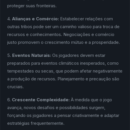
proteger suas fronteiras.
4.
Alianças e Comércio:
Estabelecer relações com
outras tribos pode ser um caminho valioso para troca de
recursos e conhecimentos. Negociações e comércio
justo promovem o crescimento mútuo e a prosperidade.
5.
Eventos Naturais:
Os jogadores devem estar
preparados para eventos climáticos inesperados, como
tempestades ou secas, que podem afetar negativamente
a produção de recursos. Planejamento e precaução são
cruciais.
6.
Crescente Complexidade:
À medida que o jogo
avança, novos desafios e possibilidades surgem,
forçando os jogadores a pensar criativamente e adaptar
estratégias frequentemente.