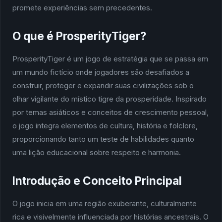
promete experiências sem precedentes.
O que é ProsperityTiger?
ProsperityTiger é um jogo de estratégia que se passa em
um mundo fictício onde jogadores são desafiados a
construir, proteger e expandir suas civilizações sob o
olhar vigilante do místico tigre da prosperidade. Inspirado
por temas asiáticos e conceitos de crescimento pessoal,
o jogo integra elementos de cultura, história e folclore,
proporcionando tanto um teste de habilidades quanto
uma lição educacional sobre respeito e harmonia.
Introdução e Conceito Principal
O jogo inicia em uma região exuberante, culturalmente
rica e visivelmente influenciada por histórias ancestrais. O