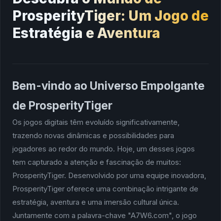
ProsperityTiger: Um Jogo de
Estratégia e Aventura
Bem-vindo ao Universo Empolgante
de ProsperityTiger
Os jogos digitais têm evoluído significativamente,
trazendo novas dinâmicas e possibilidades para
jogadores ao redor do mundo. Hoje, um desses jogos
tem capturado a atenção e fascinação de muitos:
ProsperityTiger. Desenvolvido por uma equipe inovadora,
ProsperityTiger oferece uma combinação intrigante de
estratégia, aventura e uma imersão cultural única.
Juntamente com a palavra-chave "A7W6.com", o jogo