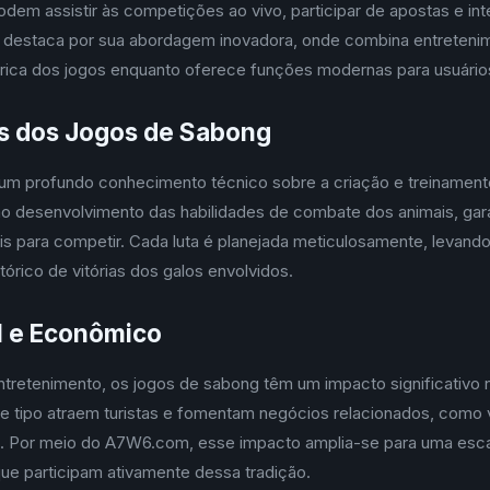
odem assistir às competições ao vivo, participar de apostas e int
 destaca por sua abordagem inovadora, onde combina entreteni
órica dos jogos enquanto oferece funções modernas para usuários
s dos Jogos de Sabong
m profundo conhecimento técnico sobre a criação e treinamento
o desenvolvimento das habilidades de combate dos animais, gar
s para competir. Cada luta é planejada meticulosamente, levando
órico de vitórias dos galos envolvidos.
l e Econômico
tretenimento, os jogos de sabong têm um impacto significativo
e tipo atraem turistas e fomentam negócios relacionados, como
s. Por meio do A7W6.com, esse impacto amplia-se para uma escal
ue participam ativamente dessa tradição.