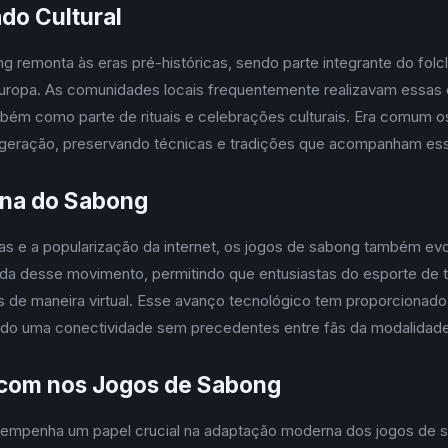
ado Cultural
ng remonta às eras pré-históricas, sendo parte integrante do folc
 Europa. As comunidades locais frequentemente realizavam essa
mbém como parte de rituais e celebrações culturais. Era comum 
 geração, preservando técnicas e tradições que acompanham es
na do Sabong
s e a popularização da internet, os jogos de sabong também ev
da desse movimento, permitindo que entusiastas do esporte d
 de maneira virtual. Esse avanço tecnológico tem proporcionado
ando uma conectividade sem precedentes entre fãs da modalidade
com nos Jogos de Sabong
mpenha um papel crucial na adaptação moderna dos jogos de s