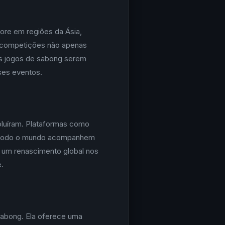
lore em regiões da Ásia,
s competições não apenas
os jogos de sabong serem
ses eventos.
oluíram. Plataformas como
e todo o mundo acompanhem
 um renascimento global nos
.
abong. Ela oferece uma