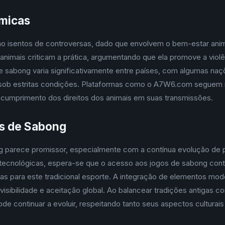
êmicas
o isentos de controversas, dado que envolvem o bem-estar anim
animais criticam a prática, argumentando que ela promove a violê
 sabong varia significativamente entre países, com algumas naçõ
m sob estritas condições. Plataformas como o A7W6.com seguem 
 o cumprimento dos direitos dos animais em suas transmissões.
os de Sabong
g parece promissor, especialmente com a contínua evolução de p
cnológicas, espera-se que o acesso aos jogos de sabong contin
as para este tradicional esporte. A integração de elementos mo
visibilidade e aceitação global. Ao balancear tradições antigas c
de continuar a evoluir, respeitando tanto seus aspectos cultura