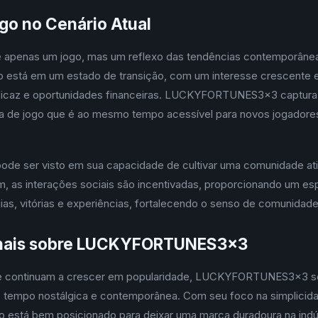
ogo no Cenário Atual
nas um jogo, mas um reflexo das tendências contemporâneas 
o está em um estado de transição, com um interesse crescente
eficaz e oportunidades financeiras. LUCKYFORTUNES3x3 captura
a de jogo que é ao mesmo tempo acessível para novos jogadores
de ser visto em sua capacidade de cultivar uma comunidade at
 as interações sociais são incentivadas, proporcionando um es
ias, vitórias e experiências, fortalecendo o senso de comunidad
inais sobre LUCKYFORTUNES3x3
ne continuam a crescer em popularidade, LUCKYFORTUNES3x3 s
tempo nostálgica e contemporânea. Com seu foco na simplicidad
 está bem posicionado para deixar uma marca duradoura na indús