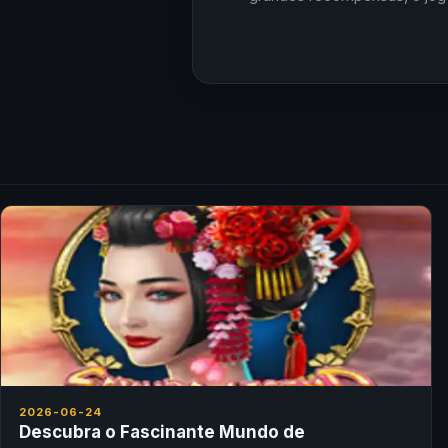
2026-06-24
Descubra o Fascinante Mundo de