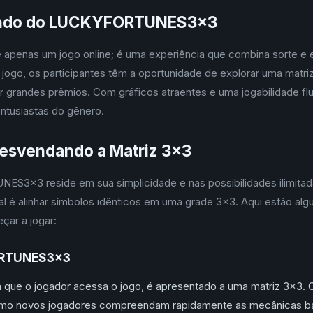
undo do LUCKYFORTUNES3x3
nas um jogo online; é uma experiência que combina sorte e e
e jogo, os participantes têm a oportunidade de explorar uma matri
tar grandes prêmios. Com gráficos atraentes e uma jogabilidade flu
ntusiastas do gênero.
Desvendando a Matriz 3x3
S3x3 reside em sua simplicidade e nas possibilidades ilimita
pal é alinhar símbolos idênticos em uma grade 3x3. Aqui estão a
çar a jogar:
ORTUNES3x3
que o jogador acessa o jogo, é apresentado a uma matriz 3x3. O 
mesmo novos jogadores compreendam rapidamente as mecânicas b