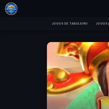
JOGOS DE TABULEIRO
JOGOS 