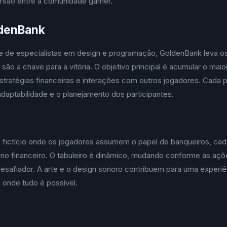
ersão entre a comunidade gamer.
ldenBank
 de especialistas em design e programação, GoldenBank leva os
 são a chave para a vitória. O objetivo principal é acumular o mai
 estratégias financeiras e interações com outros jogadores. Cada 
adaptabilidade e o planejamento dos participantes.
 fictício onde os jogadores assumem o papel de banqueiros, ca
rio financeiro. O tabuleiro é dinâmico, mudando conforme as açõ
esafiador. A arte e o design sonoro contribuem para uma experiê
onde tudo é possível.