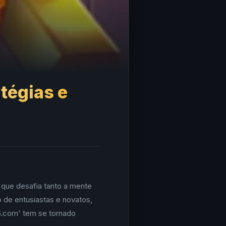
tégias e
 que desafia tanto a mente
o de entusiastas e novatos,
6.com' tem se tornado