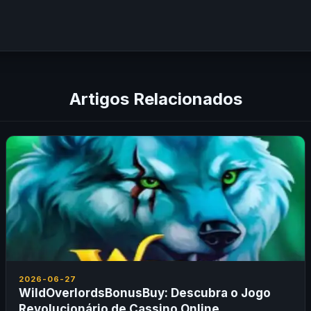
Artigos Relacionados
2026-06-27
WildOverlordsBonusBuy: Descubra o Jogo
Revolucionário de Cassino Online