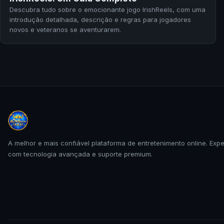
Descubra tudo sobre o emocionante jogo IrishReels, com uma
introdução detalhada, descrição e regras para jogadores
novos e veteranos se aventurarem.
A melhor e mais confiável plataforma de entretenimento online. Exp
com tecnologia avançada e suporte premium.