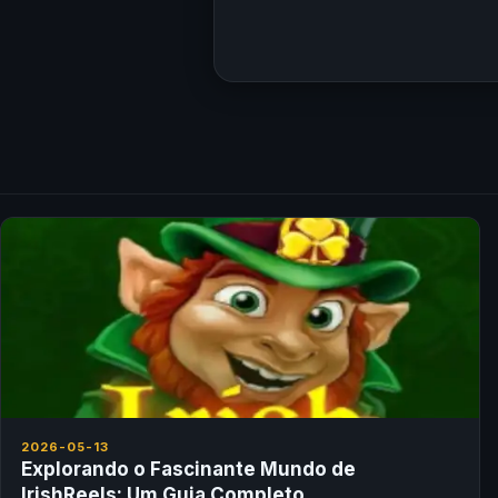
2026-05-13
Explorando o Fascinante Mundo de
IrishReels: Um Guia Completo