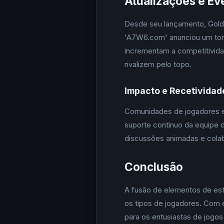
Atualizações e Ev
Desde seu lançamento, Gold
'A7W6.com' anunciou um torn
incrementam a competitivid
rivalizem pelo topo.
Impacto e Recetividad
Comunidades de jogadores e 
suporte contínuo da equipe 
discussões animadas e colab
Conclusão
A fusão de elementos de est
os tipos de jogadores. Com 
para os entusiastas de jogo