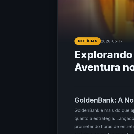
NOTÍCIAS
2026-05-17
Explorando 
Aventura n
GoldenBank: A No
GoldenBank é mais do que ap
quanto a estratégia. Lançado
prometendo horas de entret