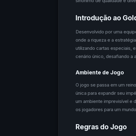
sinônimo de qualidade e div
Introdução ao Go
Desenvolvido por uma equipe
onde a riqueza e a estratégia
utilizando cartas especiais,
cenário único, desafiando a 
Ambiente de Jogo
O jogo se passa em um reino
única para expandir seu impé
um ambiente imprevisível e d
os jogadores para um mundo 
Regras do Jogo