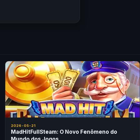
2026-05-21
MadHitFullSteam: O Novo Fenômeno do
Mundo dos Jogos