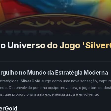
o Universo do Jogo 'Silver
ergulho no Mundo da Estratégia Moderna
stratégicos,
SilverGold
surge como uma nova sensação, captura
undo. Desenvolvido por uma equipe inovadora, o jogo tem se dest
as, que proporcionam uma experiência única e envolvente.
verGold