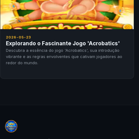
2026-05-23
Explorando o Fascinante Jogo 'Acrobatics'
Descubra a essência do jogo 'Acrobatics', sua introdução
vibrante e as regras envolventes que cativam jogadores ao
redor do mundo.