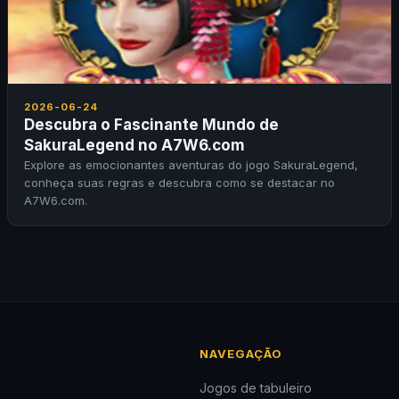
2026-06-24
Descubra o Fascinante Mundo de
SakuraLegend no A7W6.com
Explore as emocionantes aventuras do jogo SakuraLegend,
conheça suas regras e descubra como se destacar no
A7W6.com.
NAVEGAÇÃO
Jogos de tabuleiro