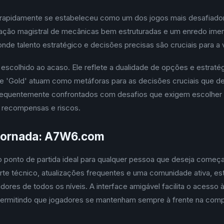
ld rapidamente se estabeleceu como um dos jogos mais desafia
ção magistral de mecânicas bem estruturadas e um enredo imersi
nde talento estratégico e decisões precisas são cruciais para a vi
i escolhido ao acaso. Ele reflete a dualidade de opções e estratég
r' e 'Gold' atuam como metáforas para as decisões cruciais que 
requentemente confrontados com desafios que exigem escolher en
 recompensas e riscos.
 Jornada: A7W6.com
 ponto de partida ideal para qualquer pessoa que deseja começ
rte técnico, atualizações frequentes e uma comunidade ativa, es
dores de todos os níveis. A interface amigável facilita o acesso 
permitindo que jogadores se mantenham sempre à frente na comp