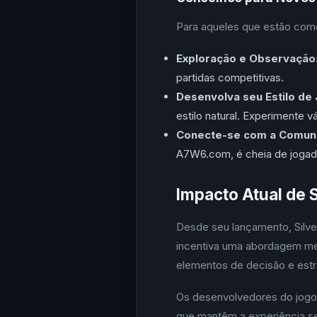
Para aqueles que estão come
Exploração e Observação
partidas competitivas.
Desenvolva seu Estilo de
estilo natural. Experimente 
Conecte-se com a Comun
A7W6.com, é cheia de jogador
Impacto Atual de 
Desde seu lançamento, Silver
incentiva uma abordagem meno
elementos de decisão e estr
Os desenvolvedores do jogo 
que mantêm a experiência s