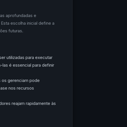
ras aprofundadas e
sta escolha inicial define a
ões futuras.
r utilizadas para executar
-las é essencial para definir
es os gerenciam pode
 base nos recursos
dores reajam rapidamente às