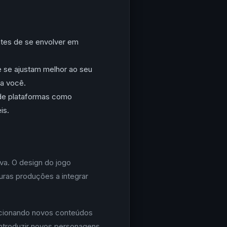
antes de se envolver em
e se ajustam melhor ao seu
 a você.
 de plataformas como
is.
va. O design do jogo
uras produções a integrar
dicionando novos conteúdos
ntroduzir novos personagens