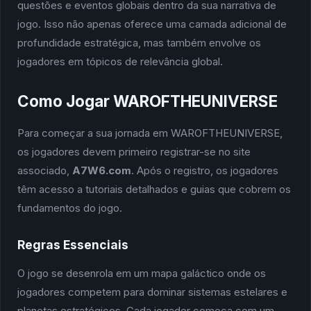
questões e eventos globais dentro da sua narrativa de
jogo. Isso não apenas oferece uma camada adicional de
profundidade estratégica, mas também envolve os
jogadores em tópicos de relevância global.
Como Jogar WAROFTHEUNIVERSE
Para começar a sua jornada em WAROFTHEUNIVERSE,
os jogadores devem primeiro registrar-se no site
associado,
A7W6.com
. Após o registro, os jogadores
têm acesso a tutoriais detalhados e guias que cobrem os
fundamentos do jogo.
Regras Essenciais
O jogo se desenrola em um mapa galáctico onde os
jogadores competem para dominar sistemas estelares e
planetas estratégicos. Cada jogador começa com um