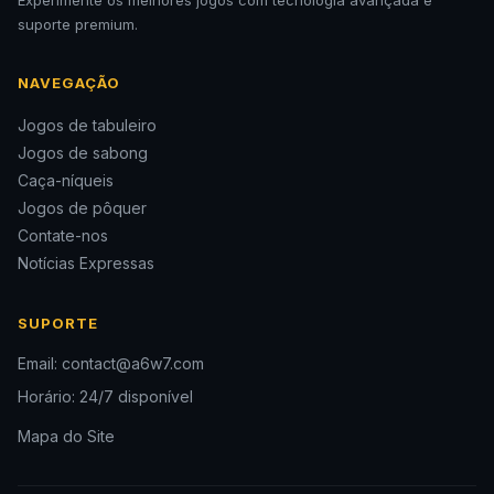
Experimente os melhores jogos com tecnologia avançada e
suporte premium.
NAVEGAÇÃO
Jogos de tabuleiro
Jogos de sabong
Caça-níqueis
Jogos de pôquer
Contate-nos
Notícias Expressas
SUPORTE
Email: contact@a6w7.com
Horário: 24/7 disponível
Mapa do Site