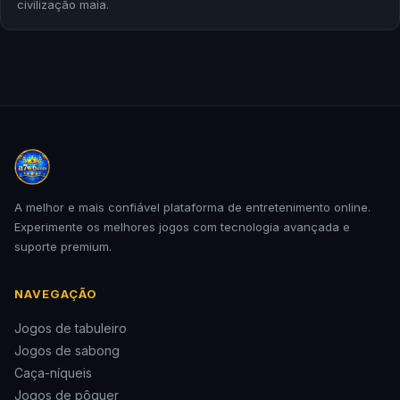
civilização maia.
A melhor e mais confiável plataforma de entretenimento online.
Experimente os melhores jogos com tecnologia avançada e
suporte premium.
NAVEGAÇÃO
Jogos de tabuleiro
Jogos de sabong
Caça-níqueis
Jogos de pôquer