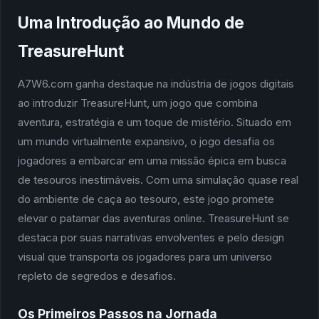
Uma Introdução ao Mundo de
TreasureHunt
A7W6.com ganha destaque na indústria de jogos digitais
ao introduzir TreasureHunt, um jogo que combina
aventura, estratégia e um toque de mistério. Situado em
um mundo virtualmente expansivo, o jogo desafia os
jogadores a embarcar em uma missão épica em busca
de tesouros inestimáveis. Com uma simulação quase real
do ambiente de caça ao tesouro, este jogo promete
elevar o patamar das aventuras online. TreasureHunt se
destaca por suas narrativas envolventes e pelo design
visual que transporta os jogadores para um universo
repleto de segredos e desafios.
Os Primeiros Passos na Jornada