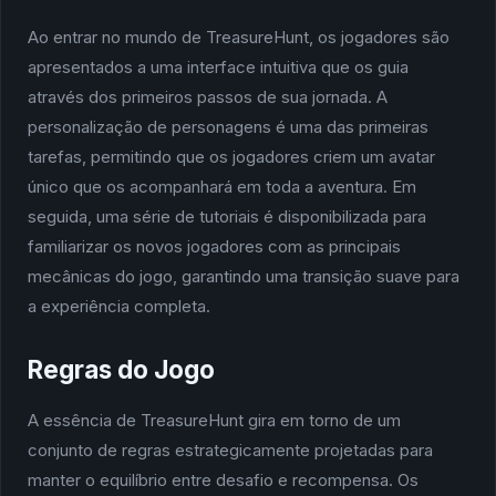
Ao entrar no mundo de TreasureHunt, os jogadores são
apresentados a uma interface intuitiva que os guia
através dos primeiros passos de sua jornada. A
personalização de personagens é uma das primeiras
tarefas, permitindo que os jogadores criem um avatar
único que os acompanhará em toda a aventura. Em
seguida, uma série de tutoriais é disponibilizada para
familiarizar os novos jogadores com as principais
mecânicas do jogo, garantindo uma transição suave para
a experiência completa.
Regras do Jogo
A essência de TreasureHunt gira em torno de um
conjunto de regras estrategicamente projetadas para
manter o equilíbrio entre desafio e recompensa. Os