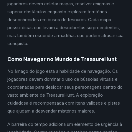
jogadores devem coletar mapas, resolver enigmas e
superar obstáculos enquanto exploram territórios
desconhecidos em busca de tesouros. Cada mapa
possui dicas que levam a descobertas surpreendentes,
mas também esconde armadilhas que podem atrasar sua
conquista.
Como Navegar no Mundo de TreasureHunt
No âmago do jogo está a habilidade de navegação. Os
jogadores devem dominar o uso de bússolas virtuais e
coordenadas para deslocar seus personagens dentro do
vasto ambiente de TreasureHunt. A exploração
cuidadosa é recompensada com itens valiosos e pistas
que ajudam a desvendar mistérios maiores.
A barreira do tempo adiciona um elemento de urgência à