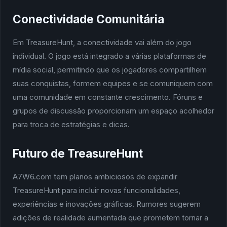
Conectividade Comunitária
Em TreasureHunt, a conectividade vai além do jogo
individual. O jogo está integrado a várias plataformas de
mídia social, permitindo que os jogadores compartilhem
suas conquistas, formem equipes e se comuniquem com
uma comunidade em constante crescimento. Fóruns e
grupos de discussão proporcionam um espaço acolhedor
para troca de estratégias e dicas.
Futuro de TreasureHunt
A7W6.com tem planos ambiciosos de expandir
TreasureHunt para incluir novas funcionalidades,
experiências e inovações gráficas. Rumores sugerem
adições de realidade aumentada que prometem tornar a