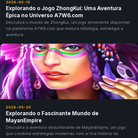
2026-05-13
Explorando o Jogo ZhongKui: Uma Aventura
Épica no Universo A7W6.com
Descubra o mundo de ZhongKui, um jogo envolvente disponível
na plataforma A7W6.com que mistura mitologia, estratégia e
aventura.
2026-05-20
Explorando o Fascinante Mundo de
MayanEmpire
Descubra a aventura deslumbrante de MayanEmpire, um jogo
que combina estratégias modernas com a rica história da