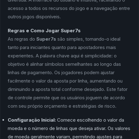
acesso a todos os recursos do jogo e a navegação entre
outros jogos disponíveis.
Regras e Como Jogar Super7s
As regras do
Super7s
são simples, tornando-o ideal
tanto para iniciantes quanto para apostadores mais
experientes. A palavra chave aqui é simplicidade: o
objetivo é alinhar símbolos semelhantes ao longo das
linhas de pagamento. Os jogadores podem ajustar
facilmente o valor da aposta por linha, aumentando ou
diminuindo a aposta total conforme desejado. Este fator
de controle permite que os usuários joguem de acordo
com seu próprio orçamento e estratégias de risco.
Configuração Inicial:
Comece escolhendo o valor da
moeda e o número de linhas que deseja ativar. Os valores
de moeda geralmente variam, permitindo ajustes para