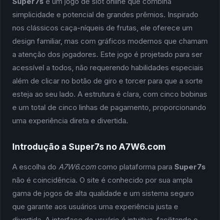
Super7s
é um jogo de slot online que combina
simplicidade e potencial de grandes prêmios. Inspirado
nos clássicos caça-níqueis de frutas, ele oferece um
design familiar, mas com gráficos modernos que chamam
a atenção dos jogadores. Este jogo é projetado para ser
acessível a todos, não requerendo habilidades especiais
além de clicar no botão de giro e torcer para que a sorte
esteja ao seu lado. A estrutura é clara, com cinco bobinas
e um total de cinco linhas de pagamento, proporcionando
uma experiência direta e divertida.
Introdução a Super7s no A7W6.com
A escolha do
A7W6.com
como plataforma para
Super7s
não é coincidência. O site é conhecido por sua ampla
gama de jogos de alta qualidade e um sistema seguro
que garante aos usuários uma experiência justa e
divertida. A interface do usuário é intuitiva, facilitando o