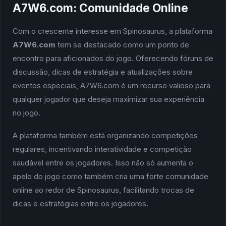
A7W6.com: Comunidade Online
Com o crescente interesse em Spinosaurus, a plataforma
A7W6.com
tem se destacado como um ponto de
encontro para aficionados do jogo. Oferecendo fóruns de
discussão, dicas de estratégia e atualizações sobre
eventos especiais, A7W6.com é um recurso valioso para
qualquer jogador que deseja maximizar sua experiência
no jogo.
A plataforma também está organizando competições
regulares, incentivando interatividade e competição
saudável entre os jogadores. Isso não só aumenta o
apelo do jogo como também cria uma forte comunidade
online ao redor de Spinosaurus, facilitando trocas de
dicas e estratégias entre os jogadores.