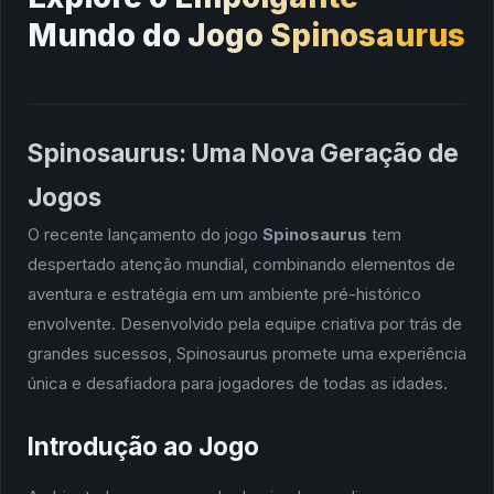
Mundo do Jogo Spinosaurus
Spinosaurus: Uma Nova Geração de
Jogos
O recente lançamento do jogo
Spinosaurus
tem
despertado atenção mundial, combinando elementos de
aventura e estratégia em um ambiente pré-histórico
envolvente. Desenvolvido pela equipe criativa por trás de
grandes sucessos, Spinosaurus promete uma experiência
única e desafiadora para jogadores de todas as idades.
Introdução ao Jogo