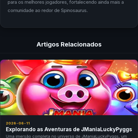
para os melhores jogadores, fortalecendo ainda mais a
comunidade ao redor de Spinosaurus.
Artigos Relacionados
2026-06-11
Explorando as Aventuras de JManiaLuckyPyggs
Uma imersão completa no universo de JManiaLuckyPyggs, um